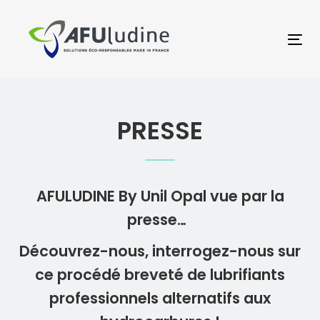
Skip
Skip
links
to
primary
Tog
navigation
nav
Skip
to
content
PRESSE
AFULUDINE By Unil Opal vue par la
presse…
Découvrez-nous, interrogez-nous sur
ce procédé breveté de lubrifiants
professionnels alternatifs aux